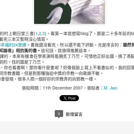
整個砍站備份的，早期無限制，後來可能太多人抓或是攻擊有加上一些檢
後重試，對伺服器的負荷減到最低，而且兩三個月才檢查一次。
obi/epubs 放到閱讀器。
為要單檔案全本，此網站是目前已知唯一，而且不會有限制詞的。比如人
的村上朝日堂三書(
1
,
2
,
3
)，看第一本就想寫blog了，那是二十多年前的b
語也能正常存在。很多網站會變成 *** 這樣表示，或是用羅馬拼音縮
看完三本又暫時沒心情寫。
，實在過於誇張。
煉幸福的24堂課
。書我還沒看完，所以還不能下評斷，光是序言的：
雖然
知論者』相抗衡的書。
這句話，就值得推薦這本。
都沒有修正，本來該是什麼就是什麼。
譯的，本來有機會在學表演時能親炙丁乃竺，可惜他正好出國，換了馮
到的。找的圖是丁乃竺。
磁力連結，有必要自行取用，測試過沒問題，比起我的砍站備份還是有點差
，你也看書啊！那你看什麼書呢？好像我臉上寫上不看書似的，我的回
己的多一點也正常，同樣的情況發生在好讀網站，我本機有些檔案已經在
同宗教書籍，但是對那種強迫中獎的宗教一向敬謝不敏。
你會發現，很多人把一個好好的宗教弄的向邪教一樣。
QOVCNODA3JUGIEMKPHLPVP7UP3V&dn=zxcs%EF%BC%887681%EF%BC
張貼時間：
11th December 2007
，張貼者：
M. Jwo
張貼時間：
14th June 2023
，張貼者：
M. Jwo
標籤:
書
知轩藏书
電子書
電子書城
0
新增留言
0
新增留言