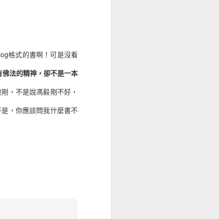
查，我不急都是只用一個
生不如意事十之八九，彼
log格式的書啊！可是沒看
寫表示，甚至於有某網站的
有佛法的精神，卻不是一本
毅剛，不是說馮毅剛不好，
異，因為砍站備份走的是幾
答是，你應該問我什麼書不
好讀上面找不到了。
%89&xl=15654409214