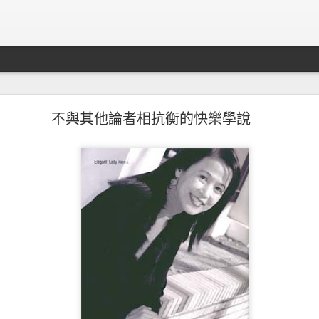
知轩藏书關站事件
不與其他論者相抗衡的快樂學說
其實之前最全面的全本小說站
知轩藏书
也關站了。