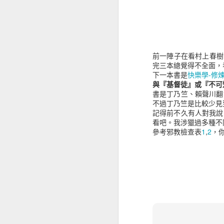
知轩藏书我之前是定期
連線，失敗後等數分鐘
抓完後用 calibre 轉 m
為什麼用這個網站，因
前一陣子在看村上春樹
此六四拆帳等等這樣的詞
完三本總覺得不全面，
所有的「的」都用白勺
下一本書是
快樂學-修
與『基督徒』或『不可
對於限制詞知轩藏书全
書是丁乃竺、賴聲川翻
不過丁乃竺是比較少見
有人做了 bt 的備份
記得前不久有人對我說
年內的累加，所以我自
看吧。我涉獵過多種不
參考邪教檢查表
1
,
2
，
magnet:?
xt=urn:btih:GXEUJ