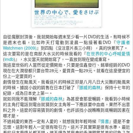
自從魔獸封頂後，我就開始每週末至少看一片DVD的生活，有時候不
是週末也看，比如昨天打電動到凌晨一點接著看DVD『
守護者
Watchmen (2009)
』到四點（沒注意片長三小時），真的快累死了。
這次要寫的是在南部大水災的時候我看的『
在世界的中心呼喊愛情
(
imdb
)』，水災當天就開始寫了，一直放到現在變成重寫。
我這麼世俗的人當然從定價開始，只要是佳鑫發行、銘華經銷的DVD
現在在大潤發都只要台幣28元，愛買貴一點29元。就看在這麼便宜的
份上一定要買的。
劇情發生在颱風天，我看這片的時候正好是八月八日大災難的颱風來
的時候。據說小說的銷售在日本打破了『
挪威的森林
』保持十七年的
紀錄，成為日本史上第一。
就如同我不能理解『
挪威的森林
』為甚麼會那麼暢銷，我看到小時候
的主角打電話到電台就猜到女主角等一下應該要中血癌，果然不出意
料之外。這麼的容易猜到的劇情，也許該找小說瞧瞧到底暢銷因素在
哪才是。
不過純愛的東西一定有人愛的，就想我對年輕時候『
情書
』還是不會
忘懷，這對年輕人一定很有吸引力。這片子其實算是很有水準，最近
看的日本愛情片都不錯，搞不懂為甚麼會給香港觀眾甚差的印象？怎