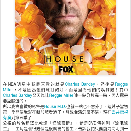
在NBA明星中我最喜歡的就是
Charles Barkley
，然後是
Reggie
Miller
，不是因為他們球打的好，而是因為他們的嘴夠賤！其中
Charles Barkley
又因為比
Reggie Miller
帥一點分數高一點，男人還是
要靠臉蛋的。
所以我會喜歡的影集是
House M.D.
也就一點也不意外了。這片子當初
第一季開演我就在新加坡看過了，想說台灣怎麼不演，現在
公共電視
有演
到第五季了。
公視的片名翻譯比較爛『怪醫豪斯』，還是DVD傳神叫『流氓醫
生』。主角是個很賤但是很厲害的醫生，告訴我們只要能力高明到一