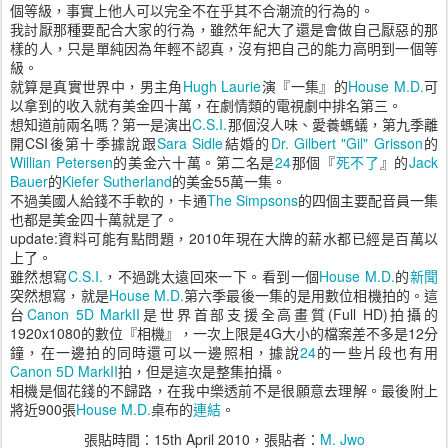
個等級，事實上他人可以完全不在乎其不合潮流的行為的。
我討厭那種要配合大家的行為，雖然年紀大了還是會做自己厭惡的那
樣的人，只是單純因為年輕不認真，沒有把自己的能力高明到一個等
級。
就算是真實世界中，男主角
Hugh Laurie
演『一集』的
House M.D.
可
以拿到的收入就有美金四十萬，在劇情類的電視劇中排名第三。
想知道前兩名嗎？第一是演出
C.S.I.
那個沒人味、愛養螞蟻，第九季離
開CSI後第十季據說跟
Sara Sidle
結婚的
Dr. Gilbert "Gil" Grisson
的
Willian Petersen
的美金六十萬。第二名是
24
那個『
死不了
』的
Jack
Bauer
的
Kiefer Sutherland
的美金55萬一集。
不過美國人給錢不手軟的，卡通
The Simpsons
的四個主要配音員一集
也都是美金四十萬就是了。
update:資料可能有點問題，2010年現在大牌的薪水都已經是百萬以
上了。
雖然想寫
C.S.I.
，不過跳太遠回來一下。看到一個
House M.D.
的
新聞
突然想寫，就是
House M.D.
第六季最後一集的是用數位相機拍的。這
台
Canon 5D MarkII
是世界首部支援全高畫質(Full HD)拍攝的
1920x1080的數位『相機』，一次上限是4G大小的檔案差不多是12分
鐘，在一邊拍的同時還可以一邊照相，據說
24
的一些片段也有用
Canon 5D MarkII
拍，但是這次是整集拍攝。
相機是個花錢的不歸路，在我中樂透前不是很願意去理解。最後附上
將近900張
House M.D.
桌布的
連結
。
張貼時間：
15th April 2010
，張貼者：
M. Jwo