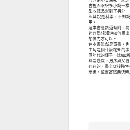
書裡面跟很多小說一樣
知轩藏书我之前是定期
型收藏品就到了另外一
連線，失敗後等數分鐘
與其說是科學，不如
用。
抓完後用 calibre 轉 m
這本書應該還有附上精
為什麼用這個網站，因
迷有點想知道如何畫出
此六四拆帳等等這樣的詞
想像力才可以。
所有的「的」都用白勺
這本書雖然是童書，也
主角是個什麼踰矩的事
對於限制詞知轩藏书全
個年代的樣子，比如說
無論幾歲，男孩與父親
有人做了 bt 的備份
存在的，書上穿梭時空
年內的累加，所以我自
最後，童書當然要快樂
magnet:?
xt=urn:btih:GXEUJ