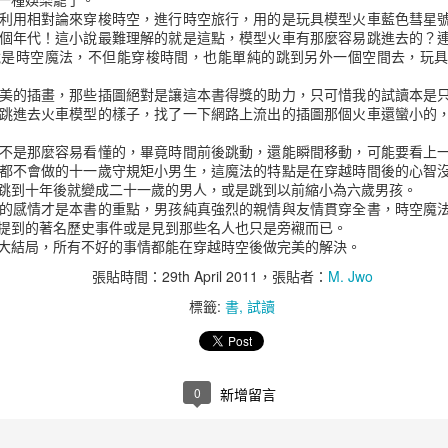
利用相對論來穿梭時空，進行時空旅行，用的是玩具模型火車藍色彗星
整個砍站備份的，早期無限制，後來可能太多人抓或是攻擊有加上一些檢
個年代！這小說最難理解的就是這點，模型火車有那麼容易跳進去的？
後重試，對伺服器的負荷減到最低，而且兩三個月才檢查一次。
說是時空魔法，不但能穿梭時間，也能單純的跳到另外一個空間去，玩
obi/epubs 放到閱讀器。
美的插畫，那些插圖絕對是讓這本書得獎的助力，只可惜我的試讀本是
為要單檔案全本，此網站是目前已知唯一，而且不會有限制詞的。比如人
跳進去火車模型的樣子，找了一下網路上流出的插圖那個火車還蠻小的
語也能正常存在。很多網站會變成 *** 這樣表示，或是用羅馬拼音縮
，實在過於誇張。
不是那麼容易看懂的，畢竟時間前後跳動，還能瞬間移動，可能要看上
都不會做的十一歲守規矩小男生，這魔法的特點是在穿越時間後的心智
都沒有修正，本來該是什麼就是什麼。
跳到十年後就變成二十一歲的男人，或是跳到以前縮小為六歲男孩。
的感情才是本書的重點，男孩純真強烈的親情與友情貫穿全書，時空魔
磁力連結，有必要自行取用，測試過沒問題，比起我的砍站備份還是有點差
提到的著名歷史事件或是見到那些名人也只是旁襯而已。
己的多一點也正常，同樣的情況發生在好讀網站，我本機有些檔案已經在
大結局，所有不好的事情都能在穿越時空後做完美的解決。
張貼時間：
29th April 2011
，張貼者：
M. Jwo
QOVCNODA3JUGIEMKPHLPVP7UP3V&dn=zxcs%EF%BC%887681%EF%BC
標籤:
書
試讀
張貼時間：
14th June 2023
，張貼者：
M. Jwo
標籤:
書
知轩藏书
電子書
電子書城
0
新增留言
0
新增留言