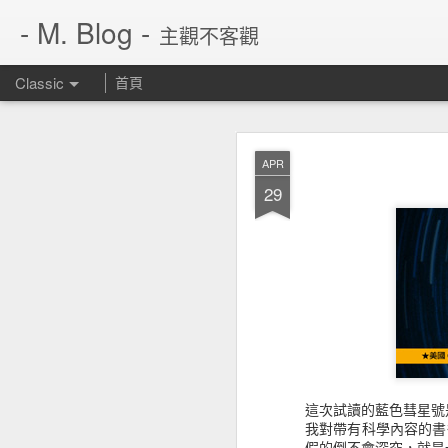
- M. Blog -
主觀不客觀
Classic
首頁
JUN
APR
14
29
這次試讀的藍色彗星號
我對帶有科學內容的書
繼 rarbg 不見了，
假的倒不會深究，就是