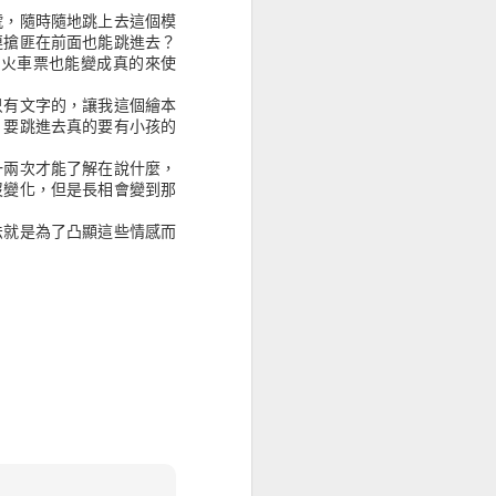
號，隨時隨地跳上去這個模
查，我不急都是只用一個
連搶匪在前面也能跳進去？
具火車票也能變成真的來使
只有文字的，讓我這個繪本
生不如意事十之八九，彼
，要跳進去真的要有小孩的
寫表示，甚至於有某網站的
一兩次才能了解在說什麼，
沒變化，但是長相會變到那
法就是為了凸顯這些情感而
異，因為砍站備份走的是幾
好讀上面找不到了。
%89&xl=15654409214