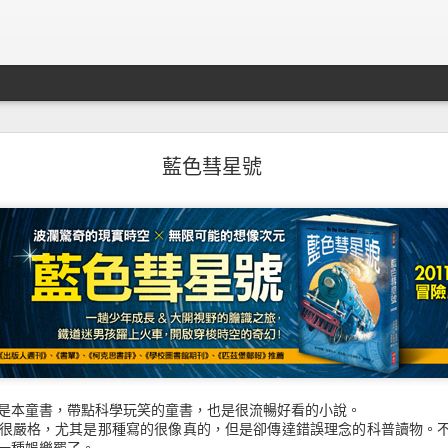
知轩藏书關站事件
藍色彗星號
是本童書，帶點科學玩笑的童書，也是很流暢好看的小說。
很嚴格，尤其是那種寫的很像真的，但是卻傳達錯誤理念的科普讀物。
其實之前最全面的全本小說站
知轩藏书
也關站了。
一種娛樂罷了。