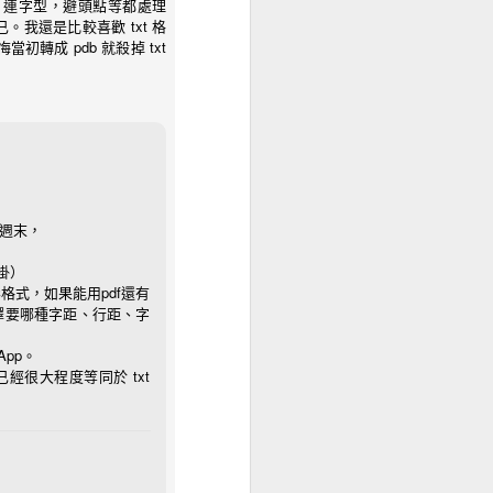
，連字型，避頭點等都處理
我還是比較喜歡 txt 格
文件放入會自動分章節，用
轉成 pdb 就殺掉 txt
到可以安裝的，安裝必須有
透過 calibre 的結
個週末，
n 的 Kindle 那時候用
外掛）
格式，如果能用pdf還有
W 是一種必然，
擇要哪種字距、行距、字
自製的書無法多裝置同步，
App。
書，所有硬體都能看到了。
已經很大程度等同於 txt
邊的iPhone 在那個時候
ks (有瀏覽器就能看，手
oogle Books 常常出問題