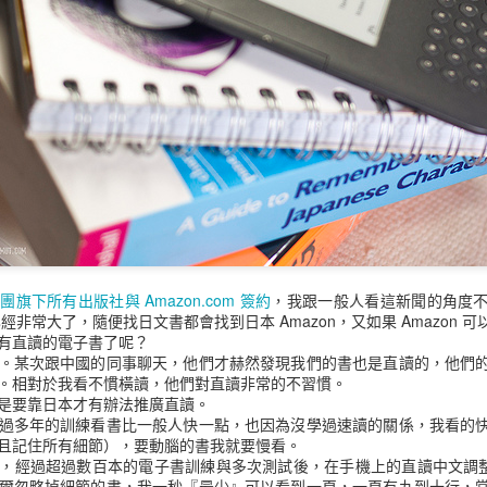
整個砍站備份的，早期無限制，後來可能太多人抓或是攻擊有加上一些檢
後重試，對伺服器的負荷減到最低，而且兩三個月才檢查一次。
obi/epubs 放到閱讀器。
為要單檔案全本，此網站是目前已知唯一，而且不會有限制詞的。比如人
語也能正常存在。很多網站會變成 *** 這樣表示，或是用羅馬拼音縮
，實在過於誇張。
都沒有修正，本來該是什麼就是什麼。
磁力連結，有必要自行取用，測試過沒問題，比起我的砍站備份還是有點差
己的多一點也正常，同樣的情況發生在好讀網站，我本機有些檔案已經在
團旗下所有出版社與 Amazon.com 簽約
，我跟一般人看這新聞的角度
QOVCNODA3JUGIEMKPHLPVP7UP3V&dn=zxcs%EF%BC%887681%EF%BC
本已經非常大了，隨便找日文書都會找到日本 Amazon，又如果 Amazon
有直讀的電子書了呢？
張貼時間：
14th June 2023
，張貼者：
M. Jwo
。某次跟中國的同事聊天，他們才赫然發現我們的書也是直讀的，他們
。相對於我看不慣橫讀，他們對直讀非常的不習慣。
標籤:
書
知轩藏书
電子書
電子書城
是要靠日本才有辦法推廣直讀。
過多年的訓練看書比一般人快一點，也因為沒學過速讀的關係，我看的
且記住所有細節），要動腦的書我就要慢看。
，經過超過數百本的電子書訓練與多次測試後，在手機上的直讀中文調整為
0
新增留言
爾忽略掉細節的書，我一秒『最少』可以看到一頁，一頁有九到十行，