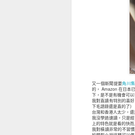
知轩藏书我之前是定期
連線，失敗後等數分鐘
抓完後用 calibre 轉 m
為什麼用這個網站，因
此六四拆帳等等這樣的詞
所有的「的」都用白勺
對於限制詞知轩藏书全
有人做了 bt 的備份
年內的累加，所以我自
magnet:?
又一個新聞提要
角川集
xt=urn:btih:GXEUJ
的， Amazon 在日
下，是不是有機會可以
我對直讀有特別的喜好
下毛語錄還是直的了）
台灣和香港人太少，還
我沒學過速讀，只是經
上的特色就是看的快而
我對橫讀非常的不習慣
於類型小說這種可以偶