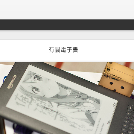
知轩藏书關站事件
有關電子書
其實之前最全面的全本小說站
知轩藏书
也關站了。