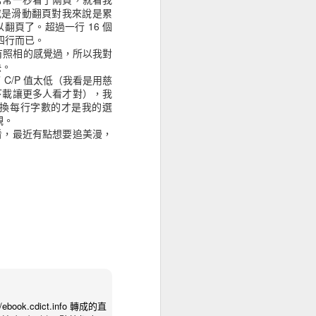
頁或是滑動翻頁對我來說是累
頁了。超過一行 16 個
四行而已。
沒有照相的感覺過，所以我對
快。
C/P 值太低（我看是用慈
下載讓更多人看才對），我
可以動態換每行字數的才是我的選
觀。
看，最近有點想要追美漫，
k.cdict.info 轉成的直