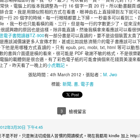
常快，電腦上的版本我調整為一行 16 個字一頁 20 行。所以動畫翻
排合宜，我是用類似照相的方式在看書，眼神由右上直接掃到左下就可以翻
到一行 20 個字的時候，每一行眼睛都要上下掃，一秒最多可以看到三、
ndle ，我一秒也只能看橫的兩、三行，但是每一行的字數更少了，從來
 等平板不是很感興趣的原因也是這樣，除非能直讀，然後我橫拿來看應該可以看很
Kindle 停止 mobi 全面支援 epub 的影響
思電子書閱讀器TZ-900
有一部分書是可以直讀的，要不是這個裝置太貴了 
是應該減價讓更多人宣傳才對，甚或比如說慈濟簡介的電子書應該可以
是用哪種方式直讀的。只有 epub, prc, mobi, txt, html 等
數的書與介面還是橫的看來，很可能是 PDF 敬謝不敏的格式，不是很樂
電腦的載體倒是很合適，有了彩色電子紙的可能會搞個來花錢買美漫來
上了，昨天看了一晚上的
小虎戰記
。
張貼時間：
4th March 2012
，張貼者：
M. Jwo
標籤:
新聞
書
電子書
3
檢視留言
2012年3月30日 下午4:45
並不是不好，只是無法切成個人習慣的閱讀模式。現在我都用 kindle 加上 http://eboo