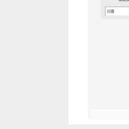
透過 calibre 把 txt
回覆
雖說 azw3, prc 格
能用 mobi 直出。
然後幾個月前，一個 Send to
只支援 epub 格式，
其實 Kindle 並沒有直
用
，但是轉碼的時候會在
寫一篇好了
(問題已經解
用 calibre 轉出的
沒去找原因，以前在 m
檔），現在 Send to
一個是目錄直接不見。
解法也很簡單，轉好 ep
行，然後點「刪除這個項
沒有按下確定，請重做
章節最多只支援到 17
有時候關閉時候會多問一次
大機會一次過。