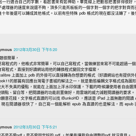
出一行適合自己的字數，看起書來有如神助。畢竟線上把動態把書排得很好
子處理器的速度來說還不夠，頂多只能死板板的一個字對一個字的把字對齊而已。
器是多看，多看主要的好處個裝置閱讀同步，可以把長篇的 txt 格式
十年後還可以轉成其他格式。以前有些特殊 pdb 格式的現在都沒法轉了，後悔當初
頁。但是新的 iOS 無法下載，已經下載的舊機器會更新，新機器找不
安裝。
t 格式的書，先用新同文堂轉碼（有詞語轉，比起多看的直接簡轉繁好太多了），
|三|四|五|六|七|八|九|十|百|零|千|萬|〇|[0-9])+(章|卷)\s", "i")]
ymous
2012年3月30日 下午5:20
問題很簡單，
出為適用的電子書格式。
 熟悉寫程式的，他格式非常簡單，可以自己寫程式，當做練習來寫不可能超過一
X 的書籍也內建支援的 epub ，epub 同時也是台灣各大書城均支援。Amazo
 不會寫程式，直接到好讀網站用他的轉換程式變回文字檔案，
bi 格式。Kobo 的是 kepub (需要 calibre 再裝外掛才能轉)。
在 calibre 上面加上 pdb 的外掛可以直接轉為你想要的格式（好讀網站也有提供
ook11的那篇有回應台灣電子書城的解法之一，就是動態編輯文字格式成為圖形
浪費錢，6,7,8,10吋都有，還有彩色的），很快的決定用 Kindle P
放大不失真的優點，就能在上面加上浮水印保護，下載的時候讓使用者自由選
避頭點、留白等，把閱讀器的功能前置做好，用雲端的威力減輕閱讀器的要求。
，其實 iOS/OSX 內建的書籍為第一優先，但是在我做選擇的年代他的
願意花錢，文字格式直讀的可以找 iBunkoHD ，應該是 iPad 上面無敵的閱讀 
次，要買的才可以，所以直接打槍。不過現在的話在 OSX 書籍匯入
現在閱讀器很快了，自己寫一個能解析 epub 為直讀的也是解法，而 epub 
ndows 平台上，用 iOS/OSX 內建的書籍就沒有可用的其他閱讀器（手
製而且根本沒有各平台這件事情直接淘汰，所以剩下的選擇只有 Google Boo
ymous
2012年3月30日 下午5:21
dle (各平台都有 App) 兩個選擇，我又有 Kindle PW 硬體，同時 iOS 的 G
pub 還是有小問題），那麼選擇就很簡單了。
不是不愛pdf，是不愛固定好的 pdf ，如果能讓我自由調整的pdf 就沒意見。