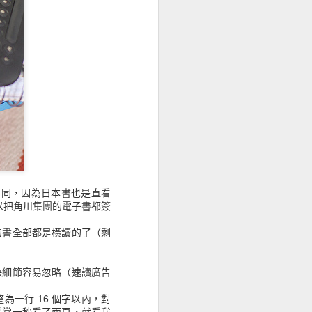
查，我不急都是只用一個
生不如意事十之八九，彼
寫表示，甚至於有某網站的
異，因為砍站備份走的是幾
好讀上面找不到了。
不同，因為日本書也是直看
%89&xl=15654409214
 可以把角川集團的電子書都簽
的書全部都是橫讀的了（剩
快細節容易忽略（速讀廣告
一行 16 個字以內，對
常常一秒看了兩頁，就看我