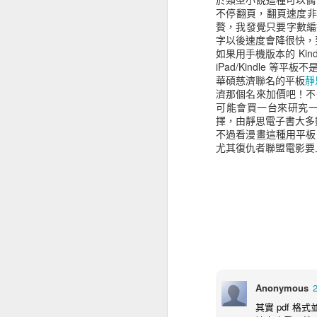
不停翻頁，翻頁速度非
贅，我發覺只要字數編
字以後速度會降很快，
如果用手機版本的 Ki
iPad/Kindle
MAY
華碩慈濟聯名的平板
靜
19
濟那個名來加價吧！不
可能會買一台來研究一下他
擇，由靜思電子書大多
不過看漫畫這種用平板
尤其復仇者聯盟電影要
Anonymous
其實 pdf 格式