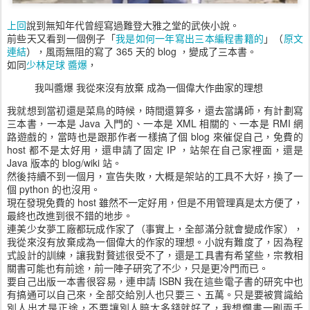
上回
說到無知年代曾經寫過難登大雅之堂的武俠小說。
前些天又看到一個例子「
我是如何一年寫出三本編程書籍的
」（
原文
連結
），風雨無阻的寫了 365 天的 blog ，變成了三本書。
如同
少林足球 醬爆
，
我叫醬爆 我從來沒有放棄 成為一個偉大作曲家的理想
我就想到當初還是菜鳥的時候，時間還算多，還去當講師，有計劃寫
三本書，一本是 Java 入門的、一本是 XML 相關的、一本是 RMI 網
路遊戲的，當時也是跟那作者一樣搞了個 blog 來催促自己，免費的
host 都不是太好用，還申請了固定 IP ，站架在自己家裡面，還是
Java 版本的 blog/wiki 站。
然後持續不到一個月，宣告失敗，大概是架站的工具不大好，換了一
個 python 的也沒用。
現在發現免費的 host 雖然不一定好用，但是不用管理真是太方便了，
最終也改進到很不錯的地步。
連美少女夢工廠都玩成作家了（事實上，全部滿分就會變成作家），
我從來沒有放棄成為一個偉大的作家的理想。小說有難度了，因為程
式設計的訓練，讓我對贅述很受不了，還是工具書有希望些，宗教相
關書可能也有前途，前一陣子研究了不少，只是更冷門而已。
要自己出版一本書很容易，連申請 ISBN 我在這些電子書的研究中也
有搞通可以自己來，全部交給別人也只要三、五萬。只是要被賞識給
別人出才是正途，不要讓別人賠太多錢就好了，我想爛書一刷兩千