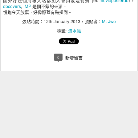
國外好幾個海報大站都加入會員或是付費 (ex
movieposterdb
)，
dbcovers
,
IMP
是個不錯的來源。
慢跑今天放棄，好像膝蓋有點扭到。
張貼時間：
12th January 2013
，張貼者：
M. Jwo
標籤:
流水帳
0
新增留言