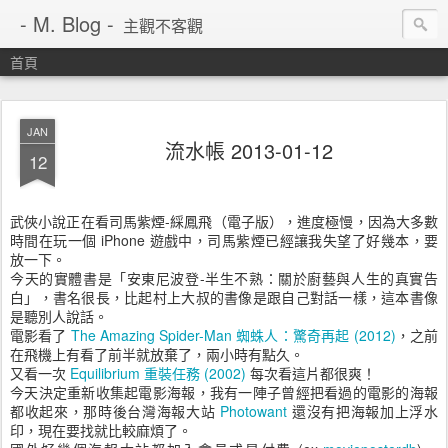
- M. Blog -
主觀不客觀
首頁
JAN
流水帳 2013-01-12
12
武俠小說正在看司馬紫煙-綵鳳飛（電子版），進度極慢，因為大多數
時間在玩一個 iPhone 遊戲中，司馬紫煙已經讓我失望了好幾本，要
放一下。
今天的實體書是「安東尼波登-半生不熟：關於廚藝與人生的真實告
白」，書名很長，比起村上大叔的書像是跟自己對話一樣，這本書像
是聽別人說話。
電影看了
The Amazing Spider-Man 蜘蛛人：驚奇再起 (2012)
，之前
在飛機上有看了前半就放棄了，兩小時有點久。
又看一次
Equilibrium 重裝任務 (2002)
每次看這片都很爽！
今天決定重新收集起電影海報，我有一陣子曾經把看過的電影的海報
都收起來，那時後台灣海報大站
Photowant
還沒有把海報加上浮水
印，現在要找就比較麻煩了。