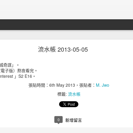
知轩藏书關站事件
流水帳 2013-05-05
城奇謀」。
（電子版）熬夜看完。
nterest 」S2 E16。
張貼時間：
6th May 2013
，張貼者：
M. Jwo
標籤:
流水帳
0
新增留言
其實之前最全面的全本小說站
知轩藏书
也關站了。