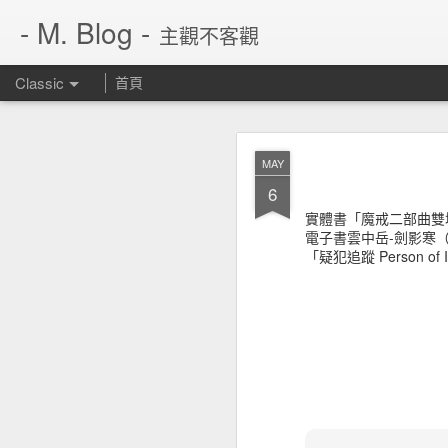
- M. Blog -
主觀不客觀
Classic
首頁
JUN
MAY
14
6
實體書「魔戒二部曲雙
電子書雲中岳-劍影寒
「疑犯追蹤 Person of I
繼 rarbg 不見了，