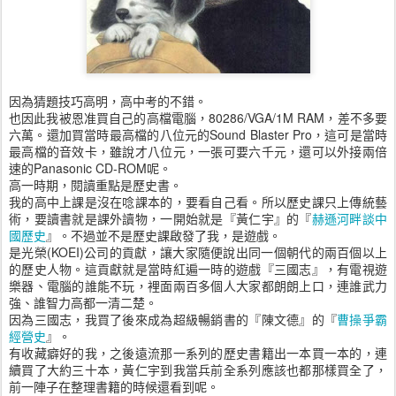
因為猜題技巧高明，高中考的不錯。
也因此我被恩准買自己的高檔電腦，80286/VGA/1M RAM，差不多要
六萬。還加買當時最高檔的八位元的Sound Blaster Pro，這可是當時
最高檔的音效卡，雖說才八位元，一張可要六千元，還可以外接兩倍
速的Panasonic CD-ROM呢。
高一時期，閱讀重點是歷史書。
我的高中上課是沒在唸課本的，要看自己看。所以歷史課只上傳統藝
術，要讀書就是課外讀物，一開始就是『黃仁宇』的『
赫遜河畔談中
國歷史
』。不過並不是歷史課啟發了我，是遊戲。
是光榮(KOEI)公司的貢獻，讓大家隨便說出同一個朝代的兩百個以上
的歷史人物。這貢獻就是當時紅遍一時的遊戲『三國志』，有電視遊
樂器、電腦的誰能不玩，裡面兩百多個人大家都朗朗上口，連誰武力
強、誰智力高都一清二楚。
因為三國志，我買了後來成為超級暢銷書的『陳文德』的『
曹操爭霸
經營史
』。
有收藏癖好的我，之後遠流那一系列的歷史書籍出一本買一本的，連
續買了大約三十本，黃仁宇到我當兵前全系列應該也都那樣買全了，
前一陣子在整理書籍的時候還看到呢。