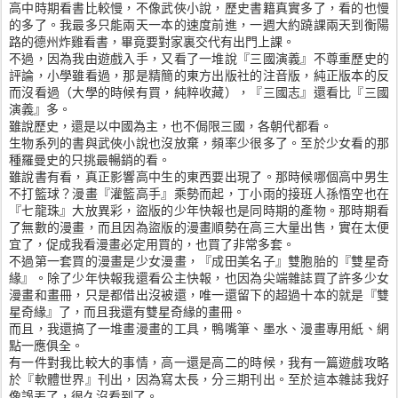
高中時期看書比較慢，不像武俠小說，歷史書籍真實多了，看的也慢
的多了。我最多只能兩天一本的速度前進，一週大約蹺課兩天到衡陽
路的德州炸雞看書，畢竟要對家裏交代有出門上課。
不過，因為我由遊戲入手，又看了一堆說『三國演義』不尊重歷史的
評論，小學雖看過，那是精簡的東方出版社的注音版，純正版本的反
而沒看過（大學的時候有買，純粹收藏），『三國志』還看比『三國
演義』多。
雖說歷史，還是以中國為主，也不侷限三國，各朝代都看。
生物系列的書與武俠小說也沒放棄，頻率少很多了。至於少女看的那
種羅曼史的只挑最暢銷的看。
雖說書有看，真正影響高中生的東西要出現了。那時候哪個高中男生
不打籃球？漫畫『灌籃高手』乘勢而起，丁小雨的接班人孫悟空也在
『七龍珠』大放異彩，盜版的少年快報也是同時期的產物。那時期看
了無數的漫畫，而且因為盜版的漫畫順勢在高三大量出售，實在太便
宜了，促成我看漫畫必定用買的，也買了非常多套。
不過第一套買的漫畫是少女漫畫，『成田美名子』雙胞胎的『雙星奇
緣』。除了少年快報我還看公主快報，也因為尖端雜誌買了許多少女
漫畫和畫冊，只是都借出沒被還，唯一還留下的超過十本的就是『雙
星奇緣』了，而且我還有雙星奇緣的畫冊。
而且，我還搞了一堆畫漫畫的工具，鴨嘴筆、墨水、漫畫專用紙、網
點一應俱全。
有一件對我比較大的事情，高一還是高二的時候，我有一篇遊戲攻略
於『軟體世界』刊出，因為寫太長，分三期刊出。至於這本雜誌我好
像誤丟了，很久沒看到了。