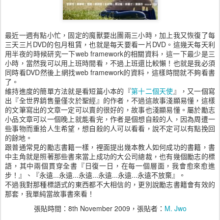
最近一週有點小忙，固定的魔獸要出團兩三小時，加上我又恢復了每
三天三片DVD的包月租賃，也就是每天要看一片DVD。這幾天每天利
用半夜的時候研究一下web framework的相關資料，這一下最少是三
小時，當然我可以用上班時間看，不過上班還比較懶！也就是我必須
同時看DVD然後上網找web framework的資料，這樣時間就不夠看書
了。
維持進度的簡單方法就是看短篇小本的『
第十二個天使
』，又一個寫
出『全世界銷售量僅次於聖經』的作者，不過這故事淺顯易懂，這樣
的文筆寫出的文章一定可以賣的很好的，故事也淺顯易懂。屬於勵志
小品文章可以一個晚上就能看完，作者是個想自殺的人，因為周遭一
些事物而重拾人生希望，想自殺的人可以看看，說不定可以有點挽回
的餘地。
跟普通常見的勵志書籍一樣，裡面提出幾本教人如何成功的書籍，書
中主角就是照著那些書來當上成功的大公司總裁，也有幾個勵志的標
語，其中兩個貫穿全書『日復一日，在每一個層面，我會愈來愈進
步！』、『永遠...永遠...永遠...永遠...永遠...永遠不放棄』。
不過我對那種標語式的東西都不大相信的，更別說勵志書籍會有效的
那套，我單純當故事書來看！
張貼時間：
8th November 2009
，張貼者：
M. Jwo