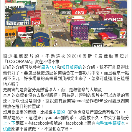
很少推薦影片的，不過這次的2010奧斯卡最佳動畫短片
『LOGORAMA』實在不得不推。
詳細的介紹可以參考
廣告101
和
知日部屋的
的介紹，我不可能寫得比
他們好了。要怎麼樣把這麼多商標合在一部影片中間，而且看來一點
都不突兀，好多場景的商標看到我都笑出來了，怎麼可能運用在這種
地方呢？
更厲害的是麥當勞竟然當壞人，而且是殺警察的大壞蛋！
本片的商標並沒有去取得版權，因為是非營利的影片中可以詼諧的表
達，所以也沒啥關係。據說還有廠商寫email給作者H5公司說感謝商
標放在醒目的位置呢！
沒用會出事的商標，比如說
中國的
（好像也沒啥跨國企業有名的）。
重點是影片，這種東西youtube抓的緊，可能放不久，中英字幕版分
上
、
下
兩篇。有facebook帳號的，facebook上面有
完整無字幕版本
。
优酷
應該不會被徹下，不過也沒字幕。