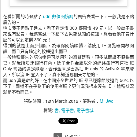
在看新聞的時候點了
udn 數位閱讀網
的廣告去看一下，一般我是不點
廣告的。
這次我不但點了進去，看了看定價 360 優惠價 49 元，以一般電子書
來說有點貴，我還嘗試一下點下去免費試閱的按鈕，想看看他在貴什
麼的可以到定價 360 元！
得到的就是上面那個圖，為確保閱讀順暢，請使用 IE 瀏覽器開啟閱
讀。而且只有確定的按鈕退出而已。
一般這種警告的語句還是可以用別的瀏覽器看，頂多試閱讀不順暢而
已，就我所知連銀行在內，除了合作金庫以外的網路銀行有這種 IE
Only 警語的還是能看，合作金庫是因為把 IE only 的 ActiveX 拿來登
入，所以沒 IE 登入不了，真不知道哪個天才想的。
而 udn 真是幹的好，在中國外全世界的 IE 都已經節節敗退到 50% 以
下了，難道不在乎剩下的使用者嗎？更何況我根本沒有 IE ，這種狀況
就是不看而已。
張貼時間：
12th March 2012
，張貼者：
M. Jwo
標籤:
書
電子書
電子書城
3