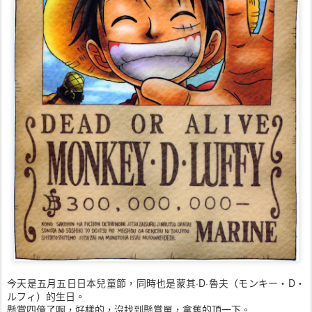
今天是五月五日日本兒童節，同時也是蒙其·D·魯夫（モンキー・D・
ルフィ）的生日。
懸賞四億了啊，好樣的，沒找到懸賞單，拿舊的頂一下。