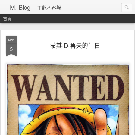
- M. Blog -
主觀不客觀
首頁
MAY
蒙其·D·魯夫的生日
5