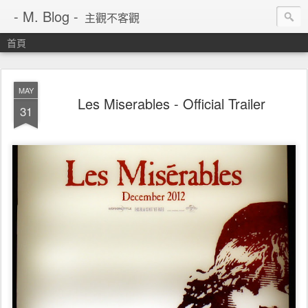
- M. Blog -
主觀不客觀
首頁
MAY
Les Miserables - Official Trailer
31