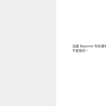
法國 Bayonne 市府
不是發的。
比起台灣的學運，香港
車，反而越打越多人。
小型直升機拍攝滿滿的都
佔中的行動本來十月一
型也不放過，還搜索電
一路以來大概只剩下香
特別要說壹傳媒主席黎