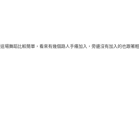
平佔中的直播當背景音樂，其實廣東話基本上我都聽不懂，只是默默的感
服支援香港。
這篇
fb 連結
結尾
絲絲走回帳篷向同伴炫耀「啊爸淨係同我講左一句，我俾人拉左來接我。
. （我爸只跟我說一句話：妳被捉了，我會來接妳。）
中央車站這場舞蹈比較簡單，看來有幾個路人手癢加入，旁邊沒有加入的也跟著
張貼時間：
29th September 2014
，張貼者：
M. Jwo
標籤:
新聞
0
新增留言
Google Play 圖書的問題