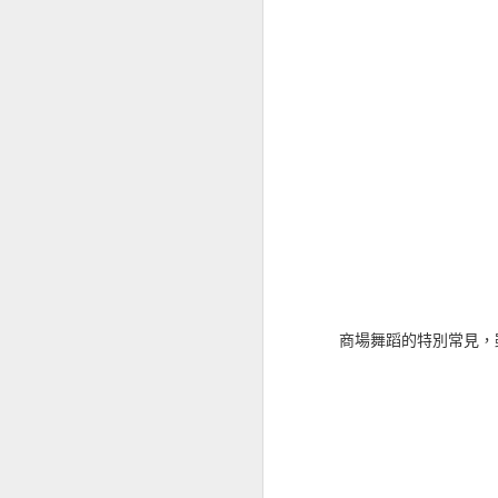
透過 calibre 把 txt
雖說 azw3, prc 格
能用 mobi 直出。
然後幾個月前，一個 Send to
只支援 epub 格式，
其實 Kindle 並沒有直
用
，但是轉碼的時候會在
寫一篇好了
(問題已經解
用 calibre 轉出的
沒去找原因，以前在 m
檔），現在 Send to
一個是目錄直接不見。
商場舞蹈的特別常見，
解法也很簡單，轉好 ep
行，然後點「刪除這個項
沒有按下確定，請重做
章節最多只支援到 17
有時候關閉時候會多問一次
大機會一次過。