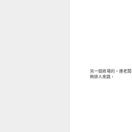
附圖是網頁版的 Send t
時間，估計 1mb 要一分多鐘，
另一個商場的，連老闆
夠排人來跳，
SEP
29