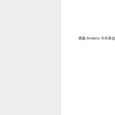
起」。
今天整晚我都播放著和
以接下來兩天要穿黃衣
最後以網路甚多人贊的
少女講完電話甜
28-9-2014
德國 Antwerp 
AUG
29