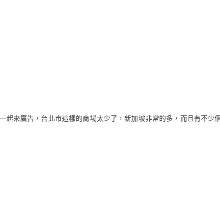
o Kindle ，以前用 App 版本的 Send to Kindle 後，可以直接在
會顯示 Processing ，處理完會是 in library 。
張貼時間：
19th May 2023
，張貼者：
M. Jwo
標籤:
azw3
calibre
epub
kindle
kobo
mobi
多看
書
0
新增留言
一起來廣告，台北市這樣的商場太少了，新加坡非常的多，而且有不少
有種的香港人，香港人了不起