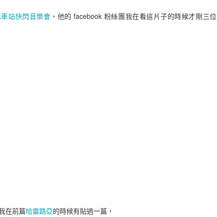
北車站快閃音樂會
，他的 facebook 粉絲團我在看這片子的時候才剛
Kindle 停止 mobi 全面支援 epub 的影響
我在前篇
哈雷路亞
的時候有貼過一篇，