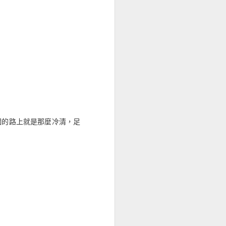
各裝置上看到，現在會有一個處理
個的路上就是那麼冷清，足