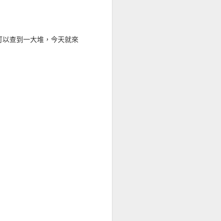
查，我不急都是只用一個
 上面可以查到一大堆，今天就來
生不如意事十之八九，彼
寫表示，甚至於有某網站的
異，因為砍站備份走的是幾
好讀上面找不到了。
%89&xl=15654409214