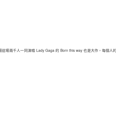
廣場這場兩千人一同演唱 Lady Gaga 的 Born this way 也是大作
人真是太有種了，橡膠子彈、水砲、催淚彈、胡椒粉百打不退，手機網路
本來佔領中環而已，現在快天亮了整個金鐘已經拿下了，還有銅鑼灣、旺
是人，大家都在唱Beyond名曲《海闊天空》，果真是越封鎖人越多。
日才會啟動，沒想到警察突然抓了不到十七歲的鐘學生領袖黃之峰，把家
腦隱私，這事情又遇到週六、日大家都有空來幹一場，正好提早觸動香港
港每年紀念六四了，香港這十七年來因為切身之痛所以對於街頭運動絲毫
智英第一天就到現場坐那邊準備受辣椒水洗禮，接下來一直沒退，套