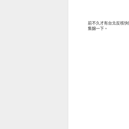
知轩藏书我之前是定期
連線，失敗後等數分鐘
抓完後用 calibre 轉 m
前不久才有台北反核快
集錦一下。
為什麼用這個網站，因
此六四拆帳等等這樣的詞
所有的「的」都用白勺
對於限制詞知轩藏书全
有人做了 bt 的備份
年內的累加，所以我自
magnet:?
xt=urn:btih:GXEUJ