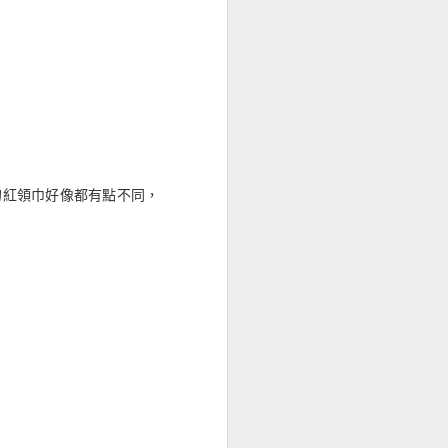
，每個人的紅領巾好像都有點不同，
整個封鎖，地鐵站不給下
角等地都是，香港蘋果用
裡整個翻了一遍，什麼模
人的底線。
不懈怠。
句他說的話「香港人了不