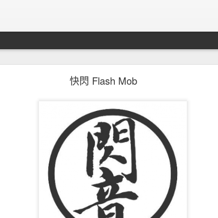
知轩藏书關站事件
快閃 Flash Mob
其實之前最全面的全本小說站
知轩藏书
也關站了。