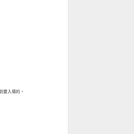
end to Kindle 只
il 來了，已經送上去的沒問題，新的
是 azw），所以舊裝置也都能
雙重縮排。轉換的部份我多
Amazon 轉檔出問題，我
3 是可以的，因為不用轉
給 email 請重傳，另外
到要入場的，
依序選取多出來的第一、第二
存不可以按，那就是刪除後
存好，若是要按前等久一點很