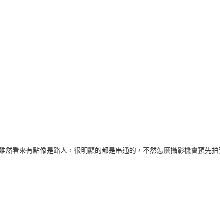
 轉 mobi 然後透過 Send to Kindle 放到雲端，讓各裝置都同步就是唯一解。
式 Kindle 也能看，但是會變成本地檔案，無法同步必須每個裝置自己放， 那時候的 S
 Kindle will no longer support MOBI file formats 的 ema
看來要跟世界一致。
接支援 epub ， Send to Kindle 上傳後會經過轉碼為以前的格式（可能
每段自動縮排，如果 txt 段落前面放兩個全形空白的要刪除，不然會
決，多寫的那篇放棄)。
 epub 不能直接上，不知到什麼莫名的原因會多轉兩行目錄，那個目錄會導致 
obi 格式的時候直接忽略不要看就好（直接在本地放目錄有問題的 azw
 Kindle 要轉換格式的時候遇到這兩行目錄會有兩種可能，一個是轉換直接失敗
雖然看來有點像是路人，很明顯的都是串通的，不然怎麼攝影機會預先拍
ub 後在 calibre 最右邊的「編輯書本」，點選「編輯目錄(E)」，
目(R)」，「確定」後到編輯畫面按下「儲存(S)」然後關閉，如果儲
。
00 章，太多的分兩本，差不多的就刪除幾個目錄上的章節也行。
「Finish saving first」，選了再關一次即可，我猜是非同步還沒