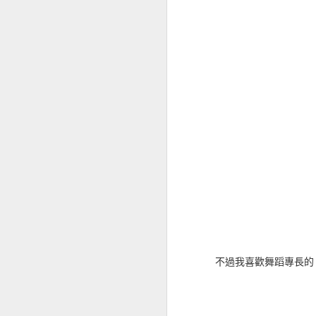
幾年前我認為最好的閱讀
繁體顯示，左右均可下一
中國帳號，電腦也無法
不用多看後，長篇的 tx
構偵測在偵測章節輸入
//*[re:test(., "第(一|二
直接分出章節。然後輸
最標準的當然是 iOS/OS
的是 prc, azw3 與 mo
我手邊有多個電子紙閱讀器（
就排版美觀與閱讀性來說
必須每個裝置都去置入一
我有一半的時間會處在 Wi
通常在自動遊戲中）。
不過我喜歡舞蹈專長的
而 Kobo 的書還要特
機平板也有 App) 與 Kin
（即使現在看自製的 e