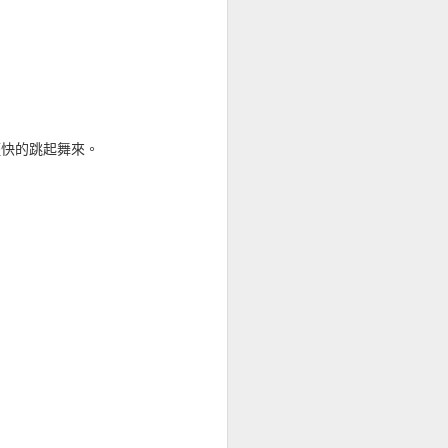
受那氣氛，沒黃絲帶，所
」 金鐘，香港。
輕快的跳起舞來。