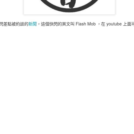
整個砍站備份的，早期無限制，後來可能太多人抓或是攻擊有加上一些檢
後重試，對伺服器的負荷減到最低，而且兩三個月才檢查一次。
obi/epubs 放到閱讀器。
閃差點被約談的
新聞
，這個快閃的英文叫 Flash Mob ，在 youtube
為要單檔案全本，此網站是目前已知唯一，而且不會有限制詞的。比如人
語也能正常存在。很多網站會變成 *** 這樣表示，或是用羅馬拼音縮
，實在過於誇張。
都沒有修正，本來該是什麼就是什麼。
磁力連結，有必要自行取用，測試過沒問題，比起我的砍站備份還是有點差
己的多一點也正常，同樣的情況發生在好讀網站，我本機有些檔案已經在
QOVCNODA3JUGIEMKPHLPVP7UP3V&dn=zxcs%EF%BC%887681%EF%BC
張貼時間：
14th June 2023
，張貼者：
M. Jwo
標籤:
書
知轩藏书
電子書
電子書城
0
新增留言