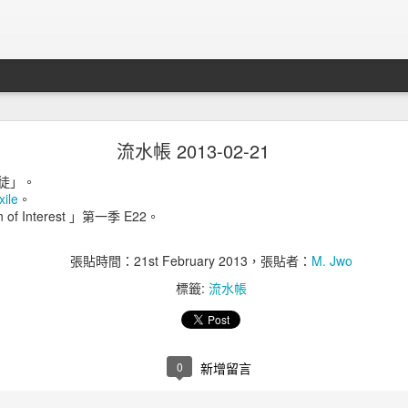
知轩藏书關站事件
流水帳 2013-02-21
徒」。
xile
。
f Interest 」第一季 E22。
張貼時間：
21st February 2013
，張貼者：
M. Jwo
標籤:
流水帳
0
新增留言
其實之前最全面的全本小說站
知轩藏书
也關站了。