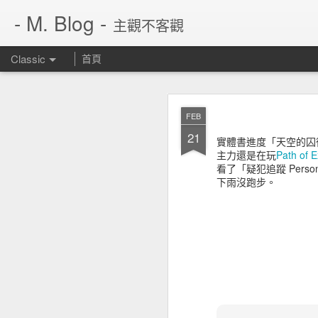
- M. Blog -
主觀不客觀
Classic
首頁
JUN
FEB
14
21
實體書進度「天空的囚
主力還是在玩
Path of E
看了「疑犯追蹤 Person o
下雨沒跑步。
繼 rarbg 不見了，