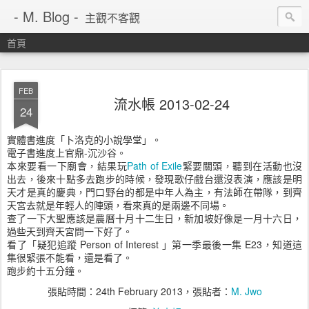
- M. Blog -
主觀不客觀
首頁
FEB
流水帳 2013-02-24
24
實體書進度「卜洛克的小說學堂」。
電子書進度上官鼎-沉沙谷。
本來要看一下廟會，結果玩
Path of Exile
緊要關頭，聽到在活動也沒
出去，後來十點多去跑步的時候，發現歌仔戲台還沒表演，應該是明
天才是真的慶典，門口野台的都是中年人為主，有法師在帶隊，到齊
天宮去就是年輕人的陣頭，看來真的是兩邊不同場。
查了一下大聖應該是農曆十月十二生日，新加坡好像是一月十六日，
過些天到齊天宮問一下好了。
看了「疑犯追蹤 Person of Interest 」第一季最後一集 E23，知道這
集很緊張不能看，還是看了。
跑步約十五分鐘。
張貼時間：
24th February 2013
，張貼者：
M. Jwo