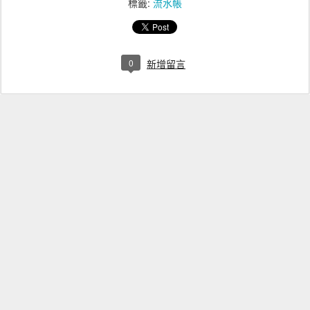
標籤:
流水帳
0
新增留言