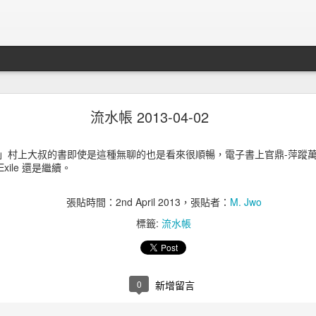
知轩藏书關站事件
流水帳 2013-04-02
」村上大叔的書即使是這種無聊的也是看來很順暢，電子書上官鼎-萍蹤
of Exile 還是繼續。
張貼時間：
2nd April 2013
，張貼者：
M. Jwo
標籤:
流水帳
0
新增留言
其實之前最全面的全本小說站
知轩藏书
也關站了。