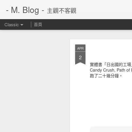
- M. Blog -
主觀不客觀
Classic
首頁
JUN
APR
14
2
實體書「日出國的工場
Candy Crush, Path 
跑了二十幾分鐘。
繼 rarbg 不見了，